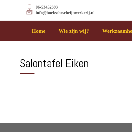
06-53452393
info@hoekscheschrijnwerkerij.nl
Home
Wie zijn wij?
Werkzaamhe
Salontafel Eiken